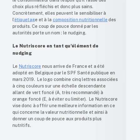
le consommateur dans l’espoir qu’il fasse des
choix plus réfléchis et donc plus sains.
Concrètement, elles peuvent le sensibiliser à
l’
étiquetag
e et à la
composition nutritionnelle
des
produits. Ce coup de pouce donné par les
autorités porte un nom : le nudging.
Le Nutriscore en tant qu'élément de
nudging
Le
Nutriscore
nous arrive de France et a été
adopté en Belgique par le SPF Santé publique en
mars 2019. Le logo combine cinq lettres associées
à cinq couleurs sur une échelle descendante
allant de vert foncé (A, très recommandé) à
orange foncé (E, à éviter ou limiter). Le Nutriscore
vise donc à offrir une meilleure information en ce
qui concerne la valeur nutritionnelle et ainsi à
donner un coup de pouce aux produits plus
nutritifs.